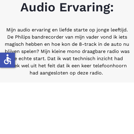
Audio Ervaring:
Mijn audio ervaring en liefde starte op jonge leeftijd.
De Philips bandrecorder van mijn vader vond ik iets
magisch hebben en hoe kon de 8-track in de auto nu
blijven spelen? Mijn kleine mono draagbare radio was
accessible
de echte start. Dat ik wat technisch inzicht had
bleek wel uit het feit dat ik een keer telefoonhoorn
had aangesloten op deze radio.
Al snel vond ik bij het grofvuil een Philips receiver
met platenspeler. De platenspeler was defect maar
de radio deed het nog prima. De kamer werd
volgehangen met luidsprekers. Variërend van de bol-
autospeakers tot in wijn kistjes geplaatste spelertjes.
Uiteraard kwam alles van het grofvuil om de kosten
zo laag mogelijk te houden. De audio werd om de