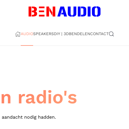
AUDIO
SPEAKERS
DIY | 3D
BEN
DELEN
CONTACT
 radio's
n aandacht nodig hadden.