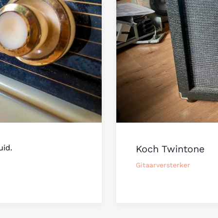
uid.
Koch Twintone
Gitaarversterker